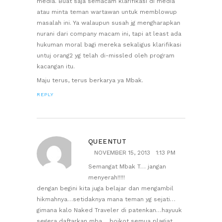
media. Buat saja semacam klarifikasi di media
atau minta teman wartawan untuk memblowup
masalah ini. Ya walaupun susah jg mengharapkan
nurani dari company macam ini, tapi at least ada
hukuman moral bagi mereka sekaligus klarifikasi
untuj orang2 yg telah di-missled oleh program
kacangan itu.
Maju terus, terus berkarya ya Mbak.
REPLY
QUEENTUT
NOVEMBER 15, 2013
1:13 PM
Semangat Mbak T… jangan
menyerah!!!!!
dengan begini kita juga belajar dan mengambil
hikmahnya…setidaknya mana teman yg sejati…
gimana kalo Naked Traveler di patenkan…hayuuk
segera daftarkan mba… boikot semua plagiat…