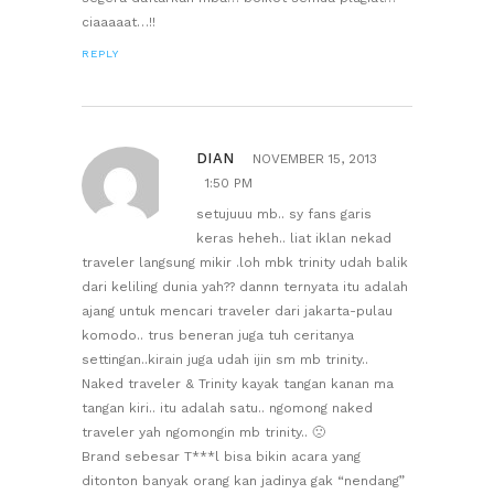
ciaaaaat…!!
REPLY
DIAN
NOVEMBER 15, 2013
1:50 PM
setujuuu mb.. sy fans garis
keras heheh.. liat iklan nekad
traveler langsung mikir .loh mbk trinity udah balik
dari keliling dunia yah?? dannn ternyata itu adalah
ajang untuk mencari traveler dari jakarta-pulau
komodo.. trus beneran juga tuh ceritanya
settingan..kirain juga udah ijin sm mb trinity..
Naked traveler & Trinity kayak tangan kanan ma
tangan kiri.. itu adalah satu.. ngomong naked
traveler yah ngomongin mb trinity.. 🙁
Brand sebesar T***l bisa bikin acara yang
ditonton banyak orang kan jadinya gak “nendang”