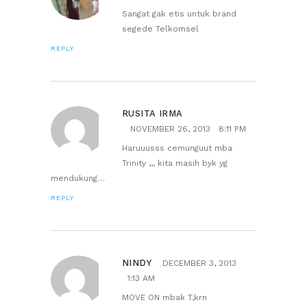
Sangat gak etis untuk brand
segede Telkomsel
REPLY
RUSITA IRMA
NOVEMBER 26, 2013
8:11 PM
Haruuusss cemunguut mba
Trinity ,,, kita masih byk yg
mendukung…
REPLY
NINDY
DECEMBER 3, 2013
1:13 AM
MOVE ON mbak T,krn