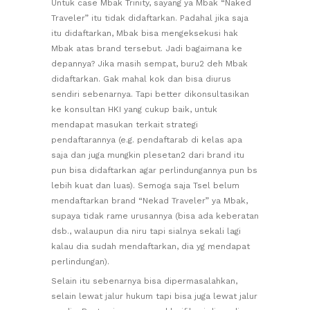
Untuk case Mbak Trinity, sayang ya Mbak “Naked
Traveler” itu tidak didaftarkan. Padahal jika saja
itu didaftarkan, Mbak bisa mengeksekusi hak
Mbak atas brand tersebut. Jadi bagaimana ke
depannya? Jika masih sempat, buru2 deh Mbak
didaftarkan. Gak mahal kok dan bisa diurus
sendiri sebenarnya. Tapi better dikonsultasikan
ke konsultan HKI yang cukup baik, untuk
mendapat masukan terkait strategi
pendaftarannya (e.g. pendaftarab di kelas apa
saja dan juga mungkin plesetan2 dari brand itu
pun bisa didaftarkan agar perlindungannya pun bs
lebih kuat dan luas). Semoga saja Tsel belum
mendaftarkan brand “Nekad Traveler” ya Mbak,
supaya tidak rame urusannya (bisa ada keberatan
dsb., walaupun dia niru tapi sialnya sekali lagi
kalau dia sudah mendaftarkan, dia yg mendapat
perlindungan).
Selain itu sebenarnya bisa dipermasalahkan,
selain lewat jalur hukum tapi bisa juga lewat jalur