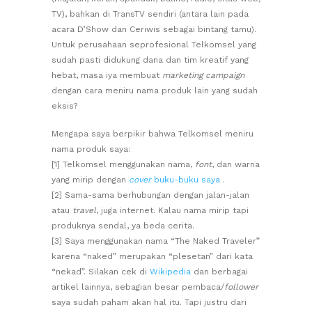
TV), bahkan di TransTV sendiri (antara lain pada
acara D’Show dan Ceriwis sebagai bintang tamu).
Untuk perusahaan seprofesional Telkomsel yang
sudah pasti didukung dana dan tim kreatif yang
hebat, masa iya membuat
marketing campaign
dengan cara meniru nama produk lain yang sudah
eksis?
Mengapa saya berpikir bahwa Telkomsel meniru
nama produk saya:
[1] Telkomsel menggunakan nama,
font
, dan warna
yang mirip dengan
cover
buku-buku saya
.
[2] Sama-sama berhubungan dengan jalan-jalan
atau
travel
, juga internet. Kalau nama mirip tapi
produknya sendal, ya beda cerita.
[3] Saya menggunakan nama “The Naked Traveler”
karena “naked” merupakan “plesetan” dari kata
“nekad”. Silakan cek di
Wikipedia
dan berbagai
artikel lainnya, sebagian besar pembaca/
follower
saya sudah paham akan hal itu. Tapi justru dari