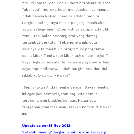
tim Telkomsel dan Leo Burnett berbicara di area
“abu-abu”; mereka tidak mengatakan iya maupun
tidak bahwa Nekad Traveler adalah meniru.
Langkah selanjutnya masih panjang, masih akan
ada
meeting-meeting
berikutnya sampai ada titik
temu. Tapi salah seorang staf yang datang
terlambat berkata, “Sebenernya nih, dulu
awalnya kita mau bikin program ini pengennya
sama Mbak Trinity, tapi Mbak lagi di luar negeri.”
Saya duga ia berkata demikian supaya meredam
saya, tapi hellooow… udah tau gitu kok dari dulu
nggak
kulo nuwun
ke saya?
Well
, silakan Anda menilai sendiri. Saya menulis
ini agar jadi pembelajaran bagi kita semua,
terutama bagi blogger/penulis. Kalau ada
tanggapan atau masukan, silakan komen di bawah
ini.
Update as per 15 Nov 2013:
Setelah
meeting
dengan pihak Telkomsel (yang