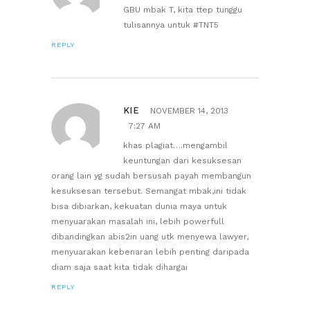
GBU mbak T, kita ttep tunggu
tulisannya untuk #TNT5
REPLY
KIE
NOVEMBER 14, 2013
7:27 AM
khas plagiat….mengambil
keuntungan dari kesuksesan
orang lain yg sudah bersusah payah membangun
kesuksesan tersebut. Semangat mbak,ini tidak
bisa dibiarkan, kekuatan dunia maya untuk
menyuarakan masalah ini, lebih powerfull
dibandingkan abis2in uang utk menyewa lawyer,
menyuarakan kebenaran lebih penting daripada
diam saja saat kita tidak dihargai
REPLY