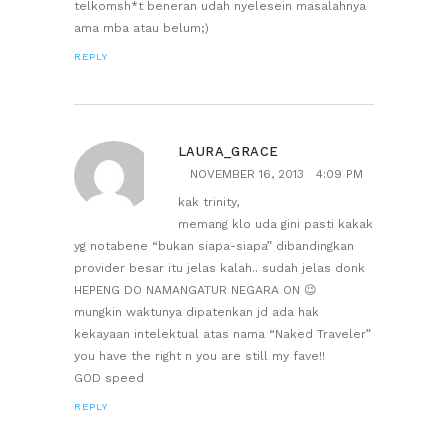
telkomsh*t beneran udah nyelesein masalahnya
ama mba atau belum;)
REPLY
LAURA_GRACE
NOVEMBER 16, 2013
4:09 PM
kak trinity,
memang klo uda gini pasti kakak
yg notabene “bukan siapa-siapa” dibandingkan
provider besar itu jelas kalah.. sudah jelas donk
HEPENG DO NAMANGATUR NEGARA ON 😉
mungkin waktunya dipatenkan jd ada hak
kekayaan intelektual atas nama “Naked Traveler”
you have the right n you are still my fave!!
GOD speed
REPLY