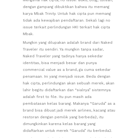
Mengenai hak cipta, no issue. Buku, blog, tulisan,
dengan gampang dibuktikan bahwa itu memang
karya Mbak Trinity. Untuk hak cipta pun memang
tidak ada kewajiban pendaftaran. Sekali lagi no
issue terkait perlindungan HKI terkait hak cipta
Mbak.
Mungkin yang dilupakan adalah brand dari Naked
Traveler itu sendiri. Ya mungkin tanpa sadar,
Naked Traveler yang tadinya hanya sekedar
identitas, bisa menjadi besar dan punya
commercial value as a brand, ga cuma sekedar
penamaan. Ini yang menjadi issue. Beda dengan
hak cipta, perlindungan akan sebuah merek, akan
lahir begitu didaftarkan dan “sialnya” sistemnya
adalah first to file. Itu pun masih ada
pembatasan kelas barang. Makanya “Garuda” as a
brand bisa dibuat jadi merek airlines, kacang atau
restoran dengan pemilik yang berbeda2, itu
dimungkinkan karena kelas barang yang
didaftarkan untuk merek “Garuda” itu berbeda2.