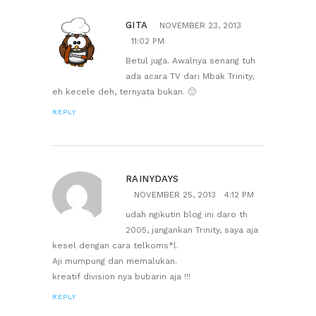
GITA
NOVEMBER 23, 2013
11:02 PM
Betul juga. Awalnya senang tuh
ada acara TV dari Mbak Trinity,
eh kecele deh, ternyata bukan. 🙁
REPLY
RAINYDAYS
NOVEMBER 25, 2013
4:12 PM
udah ngikutin blog ini daro th
2005, jangankan Trinity, saya aja
kesel dengan cara telkoms*l.
Aji mumpung dan memalukan.
kreatif division nya bubarin aja !!!
REPLY