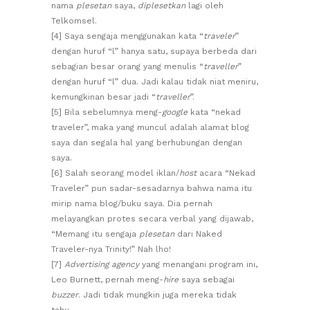
nama
plesetan
saya,
diplesetkan
lagi oleh
Telkomsel.
[4] Saya sengaja menggunakan kata “
traveler
”
dengan huruf “l” hanya satu, supaya berbeda dari
sebagian besar orang yang menulis “
traveller
”
dengan huruf “l” dua. Jadi kalau tidak niat meniru,
kemungkinan besar jadi “
traveller
”.
[5] Bila sebelumnya meng-
google
kata “nekad
traveler”, maka yang muncul adalah alamat blog
saya dan segala hal yang berhubungan dengan
saya.
[6] Salah seorang model iklan/
host
acara “Nekad
Traveler” pun sadar-sesadarnya bahwa nama itu
mirip nama blog/buku saya. Dia pernah
melayangkan protes secara verbal yang dijawab,
“Memang itu sengaja
plesetan
dari Naked
Traveler-nya Trinity!” Nah lho!
[7]
Advertising agency
yang menangani program ini,
Leo Burnett, pernah meng-
hire
saya sebagai
buzzer
. Jadi tidak mungkin juga mereka tidak
tahu.