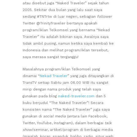
atau disebut juga “Naked Traveler” sejak tahun
2005. Sekitar dua bulan yang lalu saat saya
sedang #TNTrtw di luar negeri, sebagian
follower
Twitter @TrinityTraveler bertanya apakah
program/iklan Telkomsel yang bernama “Nekad
Traveler” itu adalah bikinan saya. Awalnya saya
tidak ambil pusing, namun ketika saya kembali ke
Indonesia dan melihat program/iklan tersebut,
saya merasa sangat terganggu!
Masalahnya program/iklan Telkomsel yang
dinamai “
Nekad Traveler
” yang juga ditayangkan di
TransTV setiap Sabtu jam 08.00 WIB itu sangat
mirip dengan nama produk yang telah saya
gunakan pada blog
naked-traveler.com
dan 5
buku berjudul “The Naked Traveler”! Secara
konsisten nama “The Naked Traveler” juga saya
gunakan di
social media
(antara lain Facebook,
Twitter, YouTube, Instagram), dalam berbagai
talk
show
/seminar, artikel/program di berbagai media
(majalah, koran, spanduk, baliho, radio, situs web
,