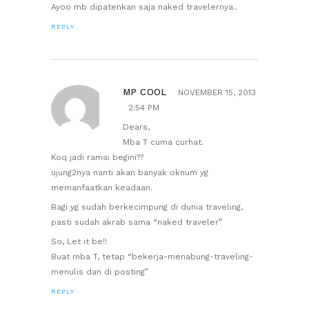
Ayoo mb dipatenkan saja naked travelernya..
REPLY
MP COOL
NOVEMBER 15, 2013
2:54 PM
Dears,
Mba T cuma curhat.
Koq jadi ramai begini??
ujung2nya nanti akan banyak oknum yg
memanfaatkan keadaan.
Bagi yg sudah berkecimpung di dunia traveling,
pasti sudah akrab sama “naked traveler”
So, Let it be!!
Buat mba T, tetap “bekerja-menabung-traveling-
menulis dan di posting”
REPLY