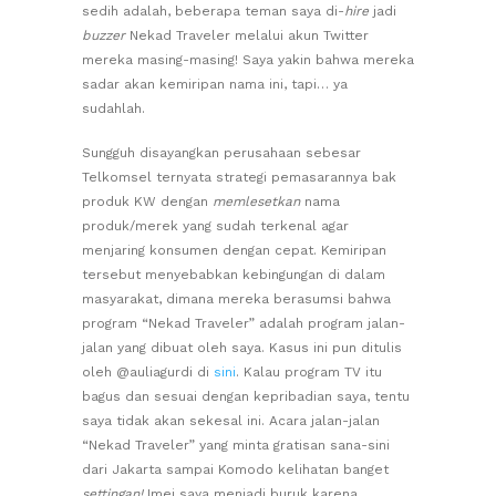
sedih adalah, beberapa teman saya di-
hire
jadi
buzzer
Nekad Traveler melalui akun Twitter
mereka masing-masing! Saya yakin bahwa mereka
sadar akan kemiripan nama ini, tapi… ya
sudahlah.
Sungguh disayangkan perusahaan sebesar
Telkomsel ternyata strategi pemasarannya bak
produk KW dengan
memlesetkan
nama
produk/merek yang sudah terkenal agar
menjaring konsumen dengan cepat. Kemiripan
tersebut menyebabkan kebingungan di dalam
masyarakat, dimana mereka berasumsi bahwa
program “Nekad Traveler” adalah program jalan-
jalan yang dibuat oleh saya. Kasus ini pun ditulis
oleh @auliagurdi di
sini
. Kalau program TV itu
bagus dan sesuai dengan kepribadian saya, tentu
saya tidak akan sekesal ini. Acara jalan-jalan
“Nekad Traveler” yang minta gratisan sana-sini
dari Jakarta sampai Komodo kelihatan banget
settingan!
Imej saya menjadi buruk karena