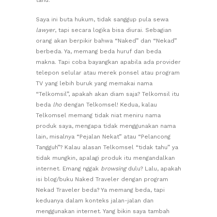
Saya ini buta hukum, tidak sanggup pula sewa
lawyer
, tapi secara logika bisa diurai. Sebagian
orang akan berpikir bahwa “Naked” dan “Nekad”
berbeda. Ya, memang beda huruf dan beda
makna. Tapi coba bayangkan apabila ada provider
telepon selular atau merek ponsel atau program
TV yang lebih buruk yang memakai nama
“Telkomsil”, apakah akan diam saja? Telkomsil itu
beda
lho
dengan Telkomsel! Kedua, kalau
Telkomsel memang tidak niat meniru nama
produk saya, mengapa tidak menggunakan nama
lain, misalnya “Pejalan Nekat” atau “Pelancong
Tangguh”? Kalau alasan Telkomsel “tidak tahu” ya
tidak mungkin, apalagi produk itu mengandalkan
internet. Emang nggak
browsing
dulu? Lalu, apakah
isi blog/buku Naked Traveler dengan program
Nekad Traveler beda? Ya memang beda, tapi
keduanya dalam konteks jalan-jalan dan
menggunakan internet. Yang bikin saya tambah