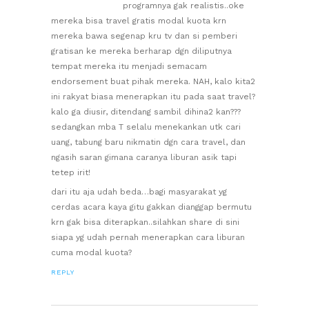
programnya gak realistis..oke
mereka bisa travel gratis modal kuota krn
mereka bawa segenap kru tv dan si pemberi
gratisan ke mereka berharap dgn diliputnya
tempat mereka itu menjadi semacam
endorsement buat pihak mereka. NAH, kalo kita2
ini rakyat biasa menerapkan itu pada saat travel?
kalo ga diusir, ditendang sambil dihina2 kan???
sedangkan mba T selalu menekankan utk cari
uang, tabung baru nikmatin dgn cara travel, dan
ngasih saran gimana caranya liburan asik tapi
tetep irit!
dari itu aja udah beda…bagi masyarakat yg
cerdas acara kaya gitu gakkan dianggap bermutu
krn gak bisa diterapkan..silahkan share di sini
siapa yg udah pernah menerapkan cara liburan
cuma modal kuota?
REPLY