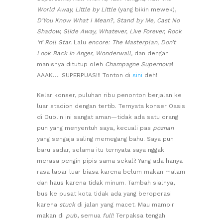
World Away, Little by Little
(yang bikin mewek),
D’You Know What I Mean?, Stand by Me, Cast No
Shadow, Slide Away, Whatever, Live Forever, Rock
‘n’ Roll Star.
Lalu
encore: The Masterplan, Don’t
Look Back in Anger, Wonderwall,
dan dengan
manisnya ditutup oleh
Champagne Supernova
!
AAAK…. SUPERPUAS!!! Tonton di
sini
deh!
Kelar konser, puluhan ribu penonton berjalan ke
luar stadion dengan tertib. Ternyata konser Oasis
di Dublin ini sangat aman—tidak ada satu orang
pun yang menyentuh saya, kecuali pas
poznan
yang sengaja saling memegang bahu. Saya pun
baru sadar, selama itu ternyata saya nggak
merasa pengin pipis sama sekali! Yang ada hanya
rasa lapar luar biasa karena belum makan malam
dan haus karena tidak minum. Tambah sialnya,
bus ke pusat kota tidak ada yang beroperasi
karena
stuck
di jalan yang macet. Mau mampir
makan di
pub
, semua
full
! Terpaksa tengah