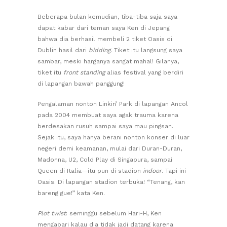
Beberapa bulan kemudian, tiba-tiba saja saya
dapat kabar dari teman saya Ken di Jepang
bahwa dia berhasil membeli 2 tiket Oasis di
Dublin hasil dari
bidding
. Tiket itu langsung saya
sambar, meski harganya sangat mahal! Gilanya,
tiket itu
front standing
alias festival yang berdiri
di lapangan bawah panggung!
Pengalaman nonton Linkin’ Park di lapangan Ancol
pada 2004 membuat saya agak trauma karena
berdesakan rusuh sampai saya mau pingsan.
Sejak itu, saya hanya berani nonton konser di luar
negeri demi keamanan, mulai dari Duran-Duran,
Madonna, U2, Cold Play di Singapura, sampai
Queen di Italia—itu pun di stadion
indoor
. Tapi ini
Oasis. Di lapangan stadion terbuka! “Tenang, kan
bareng gue!” kata Ken.
Plot twist
: seminggu sebelum Hari-H, Ken
mengabari kalau dia tidak jadi datang karena