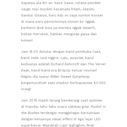
Gayanya ala 90-an: kaos Oasis, celana pendek
cargo
, topi
bucket
, kacamata hitam, sepatu
Samba. Gilanya, baru kali ini saya nonton konser
di mana para penontonnya minum bir nggak
berhenti (kok bisa ya mereka nggak
beser
?),
bebas merokok, bahkan mengisap ganja dan
kokain!
Jam 18.00 dimulai dengan band pembuka Cast,
band
indie
rock
Inggris. Lalu,
surprise
, band
keduanya adalah Richard Ashcroft dari The Verve!
Aaak, band-band era Britpop keluar reunian!
Begitu dia nyanyi
Bitter Sweet Symphony,
bergemuruhlah satu stadion berkapasitas 80.000
orang!
Jam 20.15 masih terang benderang saat
summer
di Irlandia, tahu-tahu suara cabikan gitar
Fuckin’ in
the Bushes
terdengar menggelegar bersamaan
dengan keluarnya
visual effect
di tiga layar LED
superbesar. Masuklah Liam Gallagher, Noel