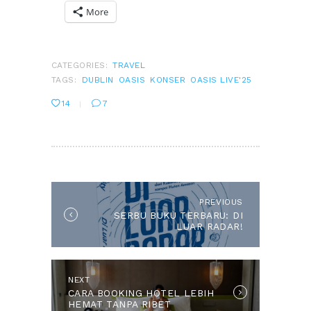
More
CATEGORIES:
TRAVEL
TAGS:
DUBLIN
OASIS
KONSER
OASIS LIVE'25
14
7
POST
NAVIGATION
PREVIOUS
Previous
SERBU BUKU TERBARU: DI
post:
LUAR RADAR!
NEXT
Next
CARA BOOKING HOTEL LEBIH
post:
HEMAT TANPA RIBET