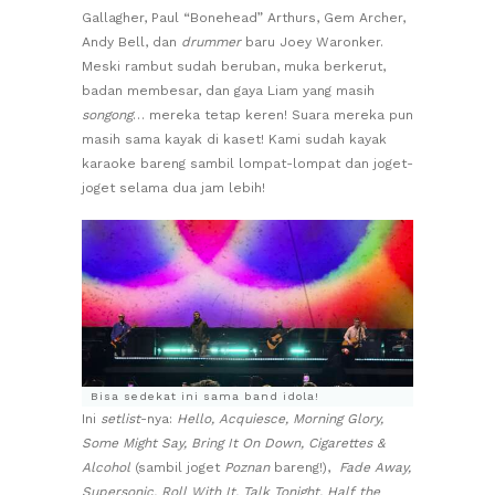
Gallagher, Paul “Bonehead” Arthurs, Gem Archer,
Andy Bell, dan
drummer
baru Joey Waronker.
Meski rambut sudah beruban, muka berkerut,
badan membesar, dan gaya Liam yang masih
songong
… mereka tetap keren! Suara mereka pun
masih sama kayak di kaset! Kami sudah kayak
karaoke bareng sambil lompat-lompat dan joget-
joget selama dua jam lebih!
Bisa sedekat ini sama band idola!
Ini
setlist
-nya:
Hello,
Acquiesce, Morning Glory,
Some Might Say, Bring It On Down, Cigarettes &
Alcohol
(sambil joget
Poznan
bareng!),
Fade Away,
Supersonic, Roll With It, Talk Tonight, Half the