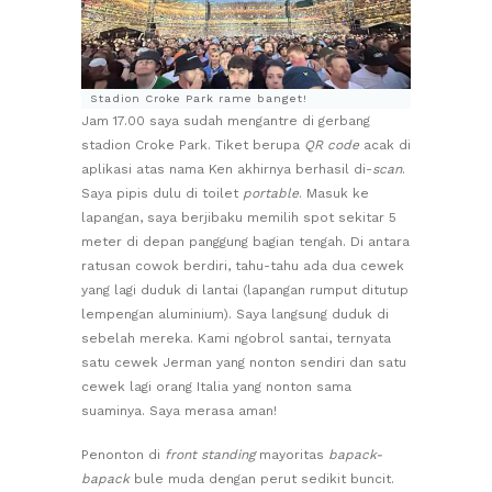
Stadion Croke Park rame banget!
Jam 17.00 saya sudah mengantre di gerbang
stadion Croke Park. Tiket berupa
QR code
acak di
aplikasi atas nama Ken akhirnya berhasil di-
scan
.
Saya pipis dulu di toilet
portable
. Masuk ke
lapangan, saya berjibaku memilih spot sekitar 5
meter di depan panggung bagian tengah. Di antara
ratusan cowok berdiri, tahu-tahu ada dua cewek
yang lagi duduk di lantai (lapangan rumput ditutup
lempengan aluminium). Saya langsung duduk di
sebelah mereka. Kami ngobrol santai, ternyata
satu cewek Jerman yang nonton sendiri dan satu
cewek lagi orang Italia yang nonton sama
suaminya. Saya merasa aman!
Penonton di
front standing
mayoritas
bapack-
bapack
bule muda dengan perut sedikit buncit.