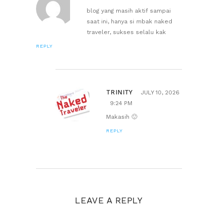
blog yang masih aktif sampai
saat ini, hanya si mbak naked
traveler, sukses selalu kak
REPLY
TRINITY
JULY 10, 2026
9:24 PM
Makasih 🙂
REPLY
LEAVE A REPLY