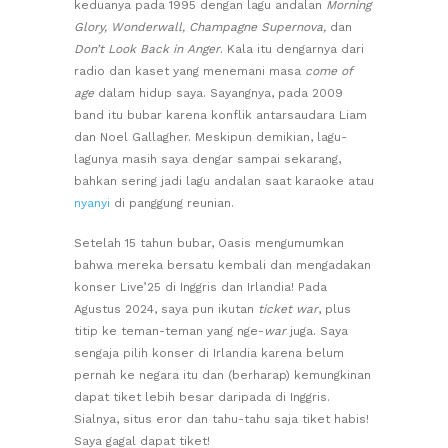
keduanya pada 1995 dengan lagu andalan
Morning
Glory, Wonderwall, Champagne Supernova,
dan
Don’t Look Back in Anger
. Kala itu dengarnya dari
radio dan kaset yang menemani masa
come of
age
dalam hidup saya. Sayangnya, pada 2009
band itu bubar karena konflik antarsaudara Liam
dan Noel Gallagher. Meskipun demikian, lagu-
lagunya masih saya dengar sampai sekarang,
bahkan sering jadi lagu andalan saat karaoke atau
nyanyi
di panggung reunian.
Setelah 15 tahun bubar, Oasis mengumumkan
bahwa mereka bersatu kembali dan mengadakan
konser Live’25 di Inggris dan Irlandia! Pada
Agustus 2024, saya pun ikutan
ticket war
, plus
titip ke teman-teman yang nge-
war
juga. Saya
sengaja pilih konser di Irlandia karena belum
pernah ke negara itu dan (berharap) kemungkinan
dapat tiket lebih besar daripada di Inggris.
Sialnya, situs eror dan tahu-tahu saja tiket habis!
Saya gagal dapat tiket!