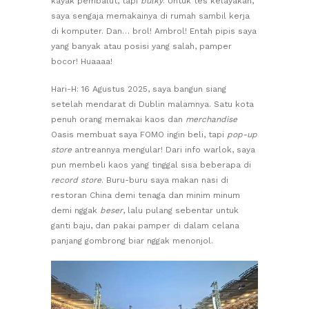
kayak pembalut, tapi
bulky
. Untuk tes kelayakan,
saya sengaja memakainya di rumah sambil kerja
di komputer. Dan… brol! Ambrol! Entah pipis saya
yang banyak atau posisi yang salah, pamper
bocor! Huaaaa!
Hari-H: 16 Agustus 2025, saya bangun siang
setelah mendarat di Dublin malamnya. Satu kota
penuh orang memakai kaos dan
merchandise
Oasis membuat saya FOMO ingin beli, tapi
pop-up
store
antreannya mengular! Dari info warlok, saya
pun membeli kaos yang tinggal sisa beberapa di
record store
. Buru-buru saya makan nasi di
restoran China demi tenaga dan minim minum
demi nggak
beser
, lalu pulang sebentar untuk
ganti baju, dan pakai pamper di dalam celana
panjang gombrong biar nggak menonjol.