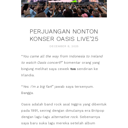
PERJUANGAN NONTON
KONSER OASIS LIVE’25
DECEMBER 8, 2025
“
You came all the way from Indonesia to Ireland
to watch Oasis concert
?” komentar orang yang
bingung melihat saya cewek
tua
sendirian ke
Irlandia.
“
Yes
.
I’m a big fan
!” jawab saya tersenyum.
Bangga.
Oasis adalah band rock asal Inggris yang dibentuk
pada 1991, seiring dengan dimulainya era Britpop
dengan lagu-lagu
alternative rock
. Sebenarnya
saya baru suka lagu mereka setelah album