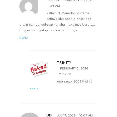
1:34 AM
2.31am di Manado, pertama
kalinya aku baca blog pribadi
orang sampai selesai hahaha… aku juga baru tau
blog ini tuh nyata,kirain cuma film aja.
REPLY
TRINITY
FEBRUARY 3, 2026
9:28 PM
Ada sejak 2005 lho! 🙂
REPLY
UIF
JULY 7, 2026
10:03 AM