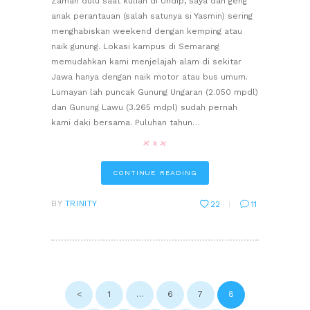
Zaman dulu saat kuliah di Undip, saya dan geng
anak perantauan (salah satunya si Yasmin) sering
menghabiskan weekend dengan kemping atau
naik gunung. Lokasi kampus di Semarang
memudahkan kami menjelajah alam di sekitar
Jawa hanya dengan naik motor atau bus umum.
Lumayan lah puncak Gunung Ungaran (2.050 mpdl)
dan Gunung Lawu (3.265 mdpl) sudah pernah
kami daki bersama. Puluhan tahun…
CONTINUE READING
BY
TRINITY
22
11
POSTS
PAGINATION
<
PAGE
1
…
PAGE
6
PAGE
7
PAGE
8