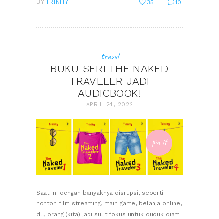
BY
TRINITY
35
10
travel
BUKU SERI THE NAKED
TRAVELER JADI
AUDIOBOOK!
APRIL 24, 2022
pin it
Saat ini dengan banyaknya disrupsi, seperti
nonton film streaming, main game, belanja online,
dll, orang (kita) jadi sulit fokus untuk duduk diam