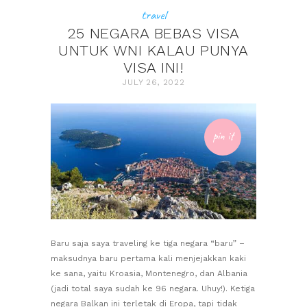
travel
25 NEGARA BEBAS VISA
UNTUK WNI KALAU PUNYA
VISA INI!
JULY 26, 2022
pin it
Baru saja saya traveling ke tiga negara “baru” –
maksudnya baru pertama kali menjejakkan kaki
ke sana, yaitu Kroasia, Montenegro, dan Albania
(jadi total saya sudah ke 96 negara. Uhuy!). Ketiga
negara Balkan ini terletak di Eropa, tapi tidak