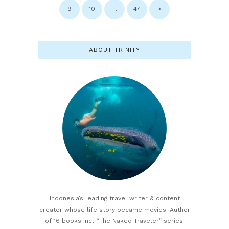
PAGE
9
PAGE
10
…
PAGE
47
>
ABOUT TRINITY
Indonesia’s leading travel writer & content
creator whose life story became movies. Author
of 16 books incl “The Naked Traveler” series.