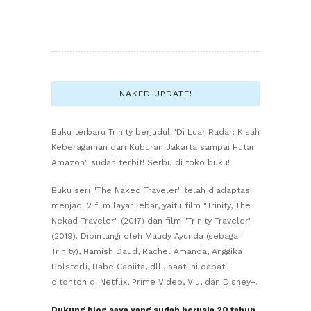
NAKED UPDATE!
Buku terbaru Trinity berjudul "Di Luar Radar: Kisah
Keberagaman dari Kuburan Jakarta sampai Hutan
Amazon" sudah terbit! Serbu di toko buku!
Buku seri "The Naked Traveler" telah diadaptasi
menjadi 2 film layar lebar, yaitu film "Trinity, The
Nekad Traveler" (2017) dan film "Trinity Traveler"
(2019). Dibintangi oleh Maudy Ayunda (sebagai
Trinity), Hamish Daud, Rachel Amanda, Anggika
Bolsterli, Babe Cabiita, dll., saat ini dapat
ditonton di Netflix, Prime Video, Viu, dan Disney+.
Dukung blog saya yang sudah berusia 20 tahun