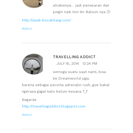
atraksinya… jadi penasaran dan
pingin naik Hot Air Baloon nya 🙂
http://jejak-bocahilang.com/
REPLY
TRAVELLING ADDICT
JULY 16, 2014
12:24 PM
semoga suatu saat nanti, bisa
ke Dreamworld juga.
karena sebagai pecinta adrenalin rush, gue bakal
ngerasa gagal kalo belum kesana T_T
Regards
http://travellingaddict.blogspot.com
REPLY