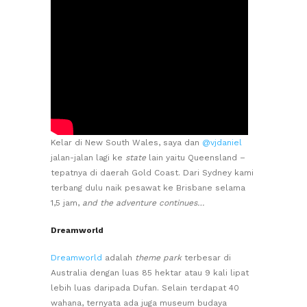
Kelar di New South Wales, saya dan
@vjdaniel
jalan-jalan lagi ke
state
lain yaitu Queensland –
tepatnya di daerah Gold Coast. Dari Sydney kami
terbang dulu naik pesawat ke Brisbane selama
1,5 jam,
and the adventure continues…
Dreamworld
Dreamworld
adalah
theme park
terbesar di
Australia dengan luas 85 hektar atau 9 kali lipat
lebih luas daripada Dufan. Selain terdapat 40
wahana, ternyata ada juga museum budaya