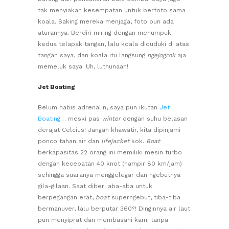
tak menyiakan kesempatan untuk berfoto sama
koala. Saking mereka menjaga, foto pun ada
aturannya. Berdiri miring dengan menumpuk
kedua telapak tangan, lalu koala diduduki di atas
tangan saya, dan koala itu langsung
ngejogrok
aja
memeluk saya. Uh, luthunaah!
Jet Boating
Belum habis adrenalin, saya pun ikutan
Jet
Boating
… meski pas
winter
dengan suhu belasan
derajat Celcius! Jangan khawatir, kita dipinjami
ponco tahan air dan
lifejacket
kok.
Boat
berkapasitas 22 orang ini memiliki mesin turbo
dengan kecepatan 40 knot (hampir 80 km/jam)
sehingga suaranya menggelegar dan ngebutnya
gila-gilaan. Saat diberi aba-aba untuk
berpegangan erat,
boat
superngebut, tiba-tiba
bermanuver, lalu berputar 360°! Dinginnya air laut
pun menyiprat dan membasahi kami tanpa