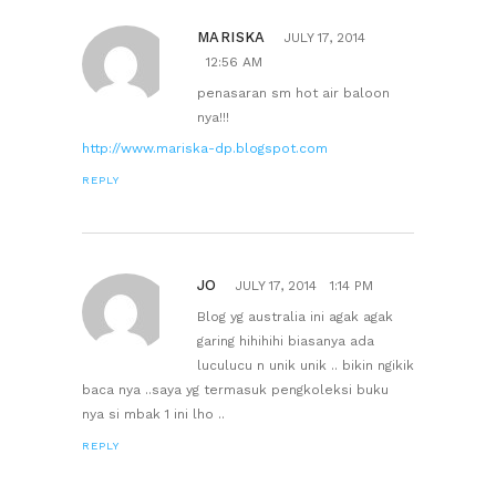
MARISKA
JULY 17, 2014
12:56 AM
penasaran sm hot air baloon
nya!!!
http://www.mariska-dp.blogspot.com
REPLY
JO
JULY 17, 2014
1:14 PM
Blog yg australia ini agak agak
garing hihihihi biasanya ada
luculucu n unik unik .. bikin ngikik
baca nya ..saya yg termasuk pengkoleksi buku
nya si mbak 1 ini lho ..
REPLY