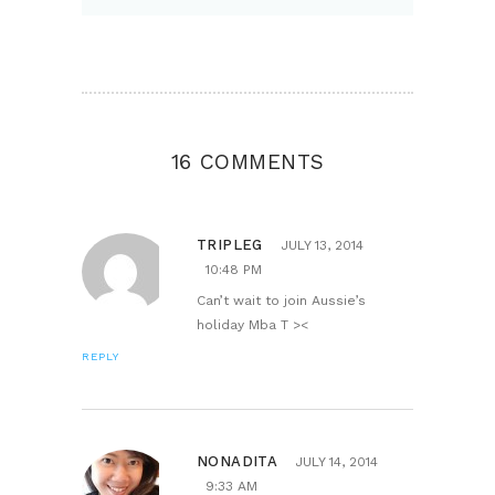
16 COMMENTS
TRIPLEG
JULY 13, 2014
10:48 PM
Can’t wait to join Aussie’s
holiday Mba T ><
REPLY
NONADITA
JULY 14, 2014
9:33 AM