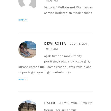
11:05 PM
Victoria? Melbourne? Wah jangan
sampe ketinggalan Mbak hahaha
REPLY
DEWI ROSSA
JULY 15, 2014
9:37 AM
agak tumben mbak trinity
postingnya place by place gini,
kurang kerasa lucu sama greget kayak yang biasa
di postingan-postingan sebelumnya
REPLY
HALIM
JULY 15, 2014
6:28 PM
Seruuu seruuu semua