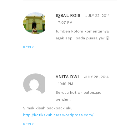
IQBAL ROIS
JULY 22, 2014
7:07 PM
tumben kolom komentarnya
agak sepi. pada puasa ya? 😛
REPLY
ANITA DWI
JULY 28, 2014
10:19 PM
Seruuu hot air balon..jadi
pengen..
Simak kisah backpack aku
http://ketikakubicara.wordpress.com/
REPLY