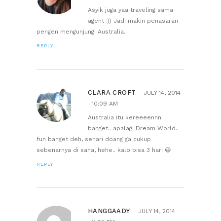
Asyik juga yaa traveling sama
agent :)) Jadi makin penasaran
pengen mengunjungi Australia.
REPLY
CLARA CROFT
JULY 14, 2014
10:09 AM
Australia itu kereeeennn
banget.. apalagi Dream World..
fun banget deh, sehari doang ga cukup
sebenarnya di sana, hehe.. kalo bisa 3 hari 😀
REPLY
HANGGAADY
JULY 14, 2014