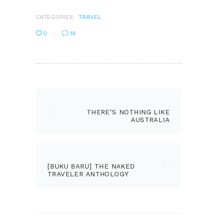
CATEGORIES:
TRAVEL
0
16
POST
NAVIGATION
PREVIOUS
Previous
THERE’S NOTHING LIKE
post:
AUSTRALIA
NEXT
Next
[BUKU BARU] THE NAKED
post:
TRAVELER ANTHOLOGY