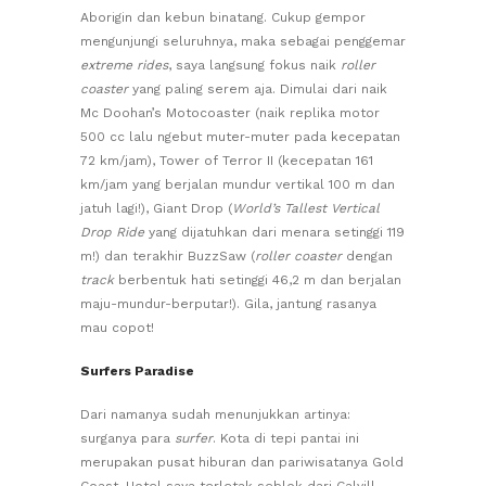
Aborigin dan kebun binatang. Cukup gempor
mengunjungi seluruhnya, maka sebagai penggemar
extreme rides
, saya langsung fokus naik
roller
coaster
yang paling serem aja. Dimulai dari naik
Mc Doohan’s Motocoaster (naik replika motor
500 cc lalu ngebut muter-muter pada kecepatan
72 km/jam), Tower of Terror II (kecepatan 161
km/jam yang berjalan mundur vertikal 100 m dan
jatuh lagi!), Giant Drop (
World’s Tallest Vertical
Drop Ride
yang dijatuhkan dari menara setinggi 119
m!) dan terakhir BuzzSaw (
roller coaster
dengan
track
berbentuk hati setinggi 46,2 m dan berjalan
maju-mundur-berputar!). Gila, jantung rasanya
mau copot!
Surfers Paradise
Dari namanya sudah menunjukkan artinya:
surganya para
surfer
. Kota di tepi pantai ini
merupakan pusat hiburan dan pariwisatanya Gold
Coast. Hotel saya terletak seblok dari Calvill