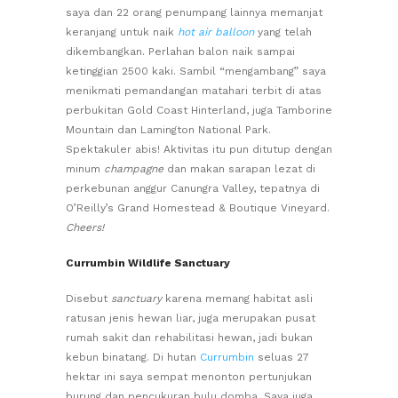
saya dan 22 orang penumpang lainnya memanjat
keranjang untuk naik
hot air balloon
yang telah
dikembangkan. Perlahan balon naik sampai
ketinggian 2500 kaki. Sambil “mengambang” saya
menikmati pemandangan matahari terbit di atas
perbukitan Gold Coast Hinterland, juga Tamborine
Mountain dan Lamington National Park.
Spektakuler abis! Aktivitas itu pun ditutup dengan
minum
champagne
dan makan sarapan lezat di
perkebunan anggur Canungra Valley, tepatnya di
O’Reilly’s Grand Homestead & Boutique Vineyard.
Cheers!
Currumbin Wildlife Sanctuary
Disebut
sanctuary
karena memang habitat asli
ratusan jenis hewan liar, juga merupakan pusat
rumah sakit dan rehabilitasi hewan, jadi bukan
kebun binatang. Di hutan
Currumbin
seluas 27
hektar ini saya sempat menonton pertunjukan
burung dan pencukuran bulu domba. Saya juga