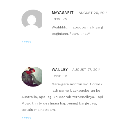
MAYASARIT
AUGUST 26, 2014
3:00 PM
Wuihhhh…maooooo naik yang
beginiann..*baru lihat*
REPLY
WALLEY
AUGUST 27, 2014
12:31 PM
Gara-gara nonton wolf creek
jadi parno backpackeran ke
Australia, apa lagi ke daerah terpencilnya. Tapi
Mbak trinity destinasi happening banget ya,
terlalu mainstream.
REPLY