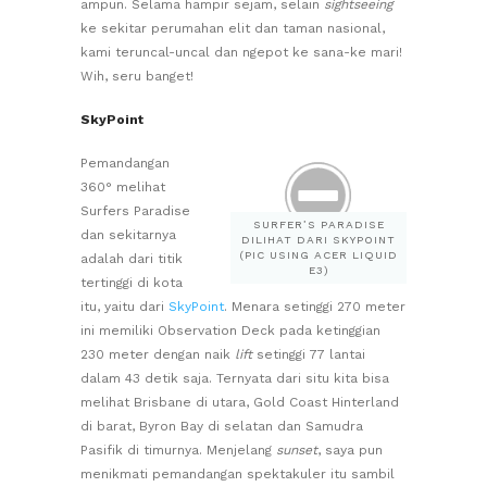
ampun. Selama hampir sejam, selain
sightseeing
ke sekitar perumahan elit dan taman nasional,
kami teruncal-uncal dan ngepot ke sana-ke mari!
Wih, seru banget!
SkyPoint
Pemandangan
360° melihat
Surfers Paradise
SURFER’S PARADISE
dan sekitarnya
DILIHAT DARI SKYPOINT
(PIC USING ACER LIQUID
adalah dari titik
E3)
tertinggi di kota
itu, yaitu dari
SkyPoint
. Menara setinggi 270 meter
ini memiliki Observation Deck pada ketinggian
230 meter dengan naik
lift
setinggi 77 lantai
dalam 43 detik saja. Ternyata dari situ kita bisa
melihat Brisbane di utara, Gold Coast Hinterland
di barat, Byron Bay di selatan dan Samudra
Pasifik di timurnya. Menjelang
sunset
, saya pun
menikmati pemandangan spektakuler itu sambil