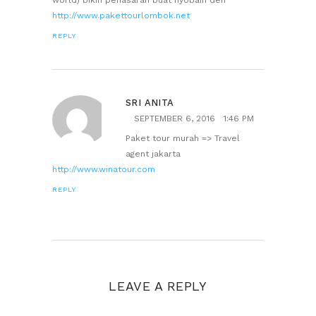
world) bikin penasaran buat nyobain deh
http://www.pakettourlombok.net
REPLY
SRI ANITA
SEPTEMBER 6, 2016
1:46 PM
Paket tour murah => Travel
agent jakarta
http://www.winatour.com
REPLY
LEAVE A REPLY