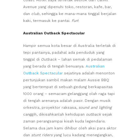
Avenue yang dipenuhi toko, restoran, kafe, bar,
dan
club
, sehingga ke mana-mana tinggal berjalan
kaki, termasuk ke pantai.
Fun
!
Australian Outback Spectacular
Hampir semua kota besar di Australia terletak di
tepi pantainya, padahal ada penduduk yang
tinggal di
Outback
– lahan semak di pedalaman
yang berada di tengah benuanya.
Australian
Outback Spectacular
sejatinya adalah menonton
pertunjukan sambil makan malam Aussie BBQ
yang bertempat di sebuah gedung berkapasitas
1000 orang – semacam gelanggang olah raga tapi
di tengah arenanya adalah pasir. Dengan musik
orkestra, proyektor raksasa,
sound and
lighting
canggih, dikisahkanlah kehidupan
outback
sejak
zaman perangsampai kisah kuda legendaris.
Selama dua jam kami dihibur oleh aksi para aktor
dan
stunt riders
yang lucu kadang menegangkan,