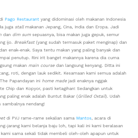
 di
Pago Restaurant
yang didominasi oleh makanan Indonesia
da juga
stall
makanan Jepang, Cina, India dan Eropa. Jadi
n
dan
dim sum
sepuasnya, bisa makan juga gepuk, semur
ng ijo.
Breakfast
(yang sudah termasuk paket menginap) dan
k dan enak-enak. Saya tentu makan yang paling banyak dan
pai penutup. Rini irit banget makannya karena dia cuma
angsung makan
main course
dan langsung kenyang. Ditta ini
ntang, roti, dengan lauk sedikit. Kesamaan kami semua adalah
i The Papandayan ini
home made
jadi enaknya nggak
te Chip dan Kopyor, pasti ketagihan! Sedangkan untuk
ang paling enak adalah Buntut Bakar (
Grilled Oxtail
). Udah
us sambalnya nendang!
eet
di PVJ rame-rame sekalian sama
Mantos
, acara di
g-jarang kami belanja baju loh, tapi kali ini kami beralasan
t, kami sama sekali tidak membeli oleh-oleh apapun untuk