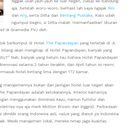
Nggak usah jauh-jauh ke luar negeri, cukup ke Bandung
aja. Setelah woro-woro, berhasil lah saya ngajak
Rini
dan
Ariy
, serta Ditta dari
Bentang Pustaka
. Kalo udah
ngumpul begini, si Ditta malah ‘memanfaatkan’ liburan
et
di Gramedia PVJ deh.
ntuk berkumpul di Hotel
The Papandayan
yang terletak di Jl.
 bilang akan menginap di Hotel Papandayan, banyak yang
gitu?” Nah, banyak yang belum tau bahwa Hotel Papandayan
irenovasi selama 2 tahun terakhir, dan April tahun ini resmi
rmasuk hotel bintang lima dengan 172 kamar.
ng manajemennya bukan dari jaringan hotel luar negeri akan
 The Papandayan adalah kelokalannya. Interior kamarnya
engan menggunakan dominasi kayu, namun furnitur dan
oiletries
-nya aja merk Molton Brown dari Inggris). Perbedaan
 dimiliki orang Indonesia asli,
value
yang dianut ya Indonesia
ik. Meski manajemen lokal, mereka tetap jaga kualitas.