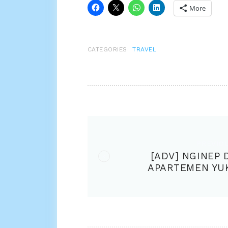
More
CATEGORIES:
TRAVEL
POST
NAVIGATION
PREVIO
[ADV] NGINEP 
APARTEMEN YUK