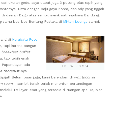
cari ukuran gede, saya dapat juga 3 potong blus rapih yang
kantornya, Ditta dengan baju gaya Korea, dan Ariy yang nggak
 di daerah Dago atas sambil menikmati sejuknya Bandung.
g
sama bos-bos Bentang Pustaka di
Mirten Lounge
sambil
nang di
Hurubatu Pool
n, tapi karena bangun
i
breakfast buffet
a, tapi lebih enak
he Papandayan ada
EDELWEISS SPA
a therapist
-nya
ipijat! Belum puas juga, kami berendam di
whirlpool
air
am room
– sambil teriak-teriak menonton pertandingan
elalui TV layar lebar yang tersedia di ruangan spa! Ya, biar
a!