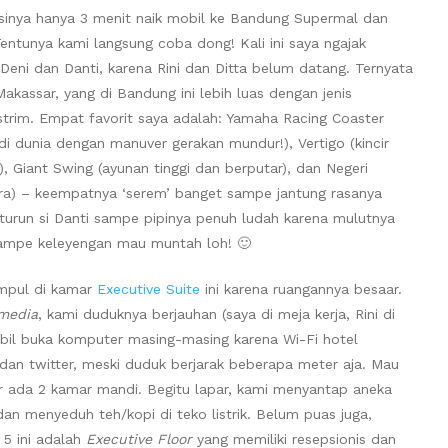
asinya hanya 3 menit naik mobil ke Bandung Supermal dan
Tentunya kami langsung coba dong! Kali ini saya ngajak
Deni dan Danti, karena Rini dan Ditta belum datang. Ternyata
akassar, yang di Bandung ini lebih luas dengan jenis
strim. Empat favorit saya adalah: Yamaha Racing Coaster
i dunia dengan manuver gerakan mundur!), Vertigo (kincir
), Giant Swing (ayunan tinggi dan berputar), dan Negeri
ara) – keempatnya ‘serem’ banget sampe jantung rasanya
turun si Danti sampe pipinya penuh ludah karena mulutnya
ampe keleyengan mau muntah loh! 🙂
umpul di kamar
Executive Suite
ini karena ruangannya besaar.
 media
, kami duduknya berjauhan (saya di meja kerja, Rini di
mbil buka komputer masing-masing karena Wi-Fi hotel
dan twitter, meski duduk berjarak beberapa meter aja. Mau
ar ada 2 kamar mandi. Begitu lapar, kami menyantap aneka
an menyeduh teh/kopi di teko listrik. Belum puas juga,
 5 ini adalah
Executive Floor
yang memiliki resepsionis dan