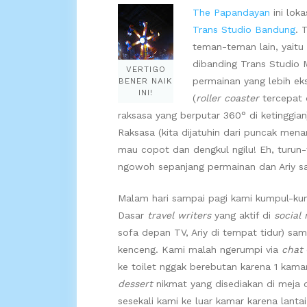
The Papandayan
ini lok
Trans Studio Bandung
. 
teman-teman lain, yaitu 
dibanding Trans Studio M
VERTIGO
permainan yang lebih ek
BENER NAIK
INI!
(
roller coaster
tercepat d
raksasa yang berputar 360° di ketinggian
Raksasa (kita dijatuhin dari puncak men
mau copot dan dengkul ngilu! Eh, turun-
ngowoh sepanjang permainan dan Ariy s
Malam hari sampai pagi kami kumpul-k
Dasar
travel writers
yang aktif di
social
sofa depan TV, Ariy di tempat tidur) sa
kenceng. Kami malah ngerumpi via
chat
ke toilet nggak berebutan karena 1 kam
dessert
nikmat yang disediakan di meja d
sesekali kami ke luar kamar karena lantai