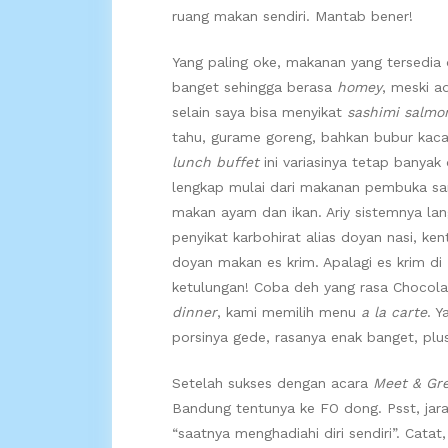
ruang makan sendiri. Mantab bener!
Yang paling oke, makanan yang tersedia
banget sehingga berasa
homey
, meski a
selain saya bisa menyikat
sashimi salmo
tahu, gurame goreng, bahkan bubur kaca
lunch buffet
ini variasinya tetap banya
lengkap mulai dari makanan pembuka sam
makan ayam dan ikan. Ariy sistemnya l
penyikat karbohirat alias doyan nasi, ke
doyan makan es krim. Apalagi es krim d
ketulungan! Coba deh yang rasa Chocola
dinner
, kami memilih menu
a la carte
. Y
porsinya gede, rasanya enak banget, pl
Setelah sukses dengan acara
Meet & Gr
Bandung tentunya ke FO dong. Psst, jaran
“saatnya menghadiahi diri sendiri”. Cata