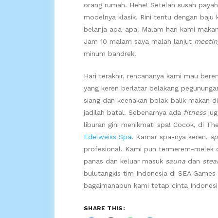
orang rumah. Hehe! Setelah susah payah 
modelnya klasik. Rini tentu dengan baju 
belanja apa-apa. Malam hari kami makan
Jam 10 malam saya malah lanjut
meetin
minum bandrek.
Hari terakhir, rencananya kami mau bere
yang keren berlatar belakang pegununga
siang dan keenakan bolak-balik makan d
jadilah batal. Sebenarnya ada
fitness
jug
liburan gini menikmati spa! Cocok, di T
Edelweiss Spa
. Kamar spa-nya keren,
sp
profesional. Kami pun termerem-melek d
panas dan keluar masuk
sauna
dan
ste
bulutangkis tim Indonesia di SEA Games m
bagaimanapun kami tetap cinta Indonesi
SHARE THIS: