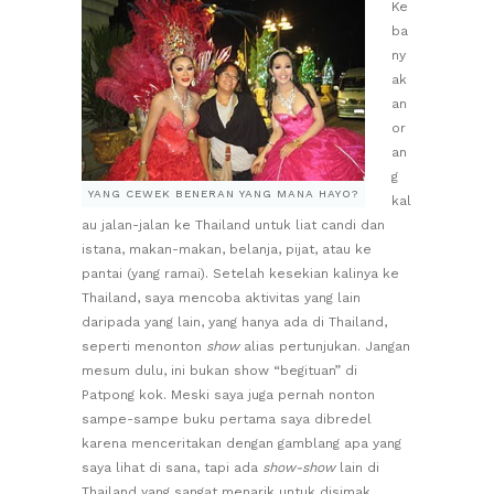
Ke
ba
ny
ak
an
or
an
g
YANG CEWEK BENERAN YANG MANA HAYO?
kal
au jalan-jalan ke Thailand untuk liat candi dan
istana, makan-makan, belanja, pijat, atau ke
pantai (yang ramai). Setelah kesekian kalinya ke
Thailand, saya mencoba aktivitas yang lain
daripada yang lain, yang hanya ada di Thailand,
seperti menonton
show
alias pertunjukan. Jangan
mesum dulu, ini bukan show “begituan” di
Patpong kok. Meski saya juga pernah nonton
sampe-sampe buku pertama saya dibredel
karena menceritakan dengan gamblang apa yang
saya lihat di sana, tapi ada
show-show
lain di
Thailand yang sangat menarik untuk disimak.