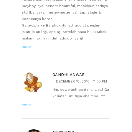
ladyboy-nya, bener2 beautiful, meskipun narinya
std (banyakan muter-muternya), tapi stage &
kostumnya keren.
Gara-gara ke Bangkok itu jadi addict pengen
jalan-jalan lagi, apalagi setelah baca buku Mbak,
makin makiiiinnn deh addict-nya 😀
REPLY
GANDHI ANWAR
DECEMBER 18, 2010
11:05 PM
Hm, cewe asli yang mana ya? Ga
keliatan lututnya aha mba.. ^^
REPLY