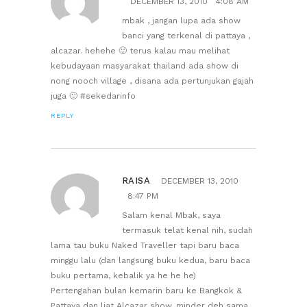
DECEMBER 13, 2010
4:08 AM
mbak , jangan lupa ada show
banci yang terkenal di pattaya ,
alcazar. hehehe 🙂 terus kalau mau melihat
kebudayaan masyarakat thailand ada show di
nong nooch village , disana ada pertunjukan gajah
juga 🙂 #sekedarinfo
REPLY
RAISA
DECEMBER 13, 2010
8:47 PM
Salam kenal Mbak, saya
termasuk telat kenal nih, sudah
lama tau buku Naked Traveller tapi baru baca
minggu lalu (dan langsung buku kedua, baru baca
buku pertama, kebalik ya he he he)
Pertengahan bulan kemarin baru ke Bangkok &
Pattaya dan liat Alcazar show, minder deh sama