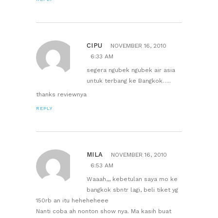
CIPU
NOVEMBER 16, 2010
6:33 AM
segera ngubek ngubek air asia
untuk terbang ke Bangkok…..
thanks reviewnya
REPLY
MILA
NOVEMBER 16, 2010
6:53 AM
Waaah,,, kebetulan saya mo ke
bangkok sbntr lagi, beli tiket yg
150rb an itu heheheheee
Nanti coba ah nonton show nya. Ma kasih buat