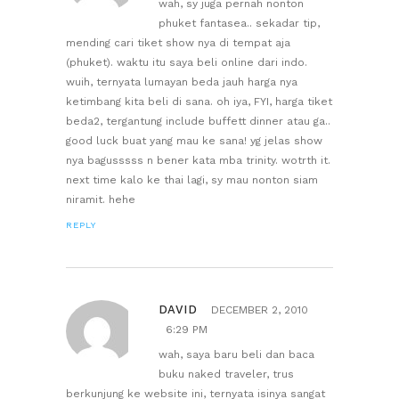
wah, sy juga pernah nonton
phuket fantasea.. sekadar tip,
mending cari tiket show nya di tempat aja
(phuket). waktu itu saya beli online dari indo.
wuih, ternyata lumayan beda jauh harga nya
ketimbang kita beli di sana. oh iya, FYI, harga tiket
beda2, tergantung include buffett dinner atau ga..
good luck buat yang mau ke sana! yg jelas show
nya bagusssss n bener kata mba trinity. wotrth it.
next time kalo ke thai lagi, sy mau nonton siam
niramit. hehe
REPLY
DAVID
DECEMBER 2, 2010
6:29 PM
wah, saya baru beli dan baca
buku naked traveler, trus
berkunjung ke website ini, ternyata isinya sangat