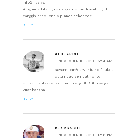
info2 nya ya.
Blog ini adalah guide saya klo mo travelling, lbh
canggih drpd lonely planet heheheee
REPLY
ALID ABDUL
NOVEMBER 16, 2010
8:54 AM
sayang banget waktu ke Phuket
dulu ndak sempat nonton
phuket fantasea, karena emang BUDGETnya ga
kuat hahaha
REPLY
IS_SARAGIH
NOVEMBER 16, 2010
12:18 PM