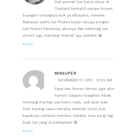
Dah pernah liat banci show di
Thailand berkali2 sampe bosen
buanget! Untungnya kok ya dibayarin, hehehe…
Makanya waktu ke Phuket bulan lalu ga pengen
liat Phuket Fantasea, abisnya dah mbleneg liat
show2 lagi, mending ‘mantai’ aja, hehehe 😀
REPLY
MIKSUPER
NOVEMBER 17, 2010
12:02 AM
Saya dan teman-teman juga abis
nonton Calypso bangkok mbak.
memang mantap yaa banci nyaa.. jadi jiper pas
foto bareng sama mereka setelah show, kok
kayaknya cantikan mereka. hahaha. mau pergi lagi
buat liat yang di pattayaaa!! 😀
REPLY