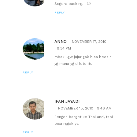
Segera packing… 🙂
REPLY
ANNO
NOVEMBER 17, 2010
9:34 PM
mbak…gw jujur gak bisa bedain
yg mana yg difoto itu
REPLY
IFAN JAYADI
NOVEMBER 18, 2010
9:46 AM
Pengen banget ke Thailand, tapi
bisa nggak ya
REPLY