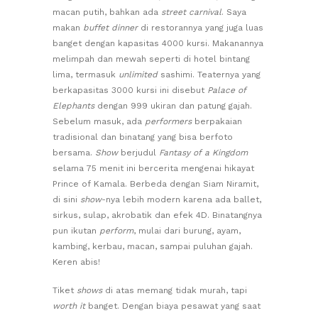
macan putih, bahkan ada
street carnival
. Saya
makan
buffet dinner
di restorannya yang juga luas
banget dengan kapasitas 4000 kursi. Makanannya
melimpah dan mewah seperti di hotel bintang
lima, termasuk
unlimited
sashimi. Teaternya yang
berkapasitas 3000 kursi ini disebut
Palace of
Elephants
dengan 999 ukiran dan patung gajah.
Sebelum masuk, ada
performers
berpakaian
tradisional dan binatang yang bisa berfoto
bersama.
Show
berjudul
Fantasy of a Kingdom
selama 75 menit ini bercerita mengenai hikayat
Prince of Kamala. Berbeda dengan Siam Niramit,
di sini
show
-nya lebih modern karena ada ballet,
sirkus, sulap, akrobatik dan efek 4D. Binatangnya
pun ikutan
perform
, mulai dari burung, ayam,
kambing, kerbau, macan, sampai puluhan gajah.
Keren abis!
Tiket
shows
di atas memang tidak murah, tapi
worth it
banget. Dengan biaya pesawat yang saat