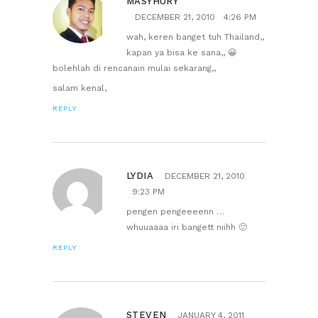
MASYHURY
DECEMBER 21, 2010
4:26 PM
wah, keren banget tuh Thailand,,
kapan ya bisa ke sana,, 😀
bolehlah di rencanain mulai sekarang,,
salam kenal,
REPLY
LYDIA
DECEMBER 21, 2010
9:23 PM
pengen pengeeeenn …
whuuaaaa iri bangett niihh 🙁
REPLY
STEVEN
JANUARY 4, 2011