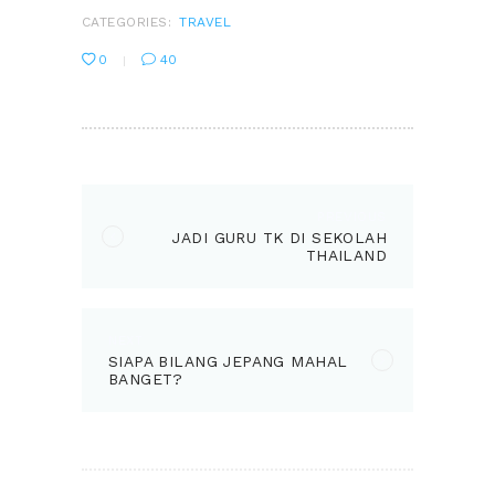
CATEGORIES:
TRAVEL
0
40
POST
NAVIGATION
PREVIOUS
Previous
JADI GURU TK DI SEKOLAH
post:
THAILAND
NEXT
Next
SIAPA BILANG JEPANG MAHAL
post:
BANGET?