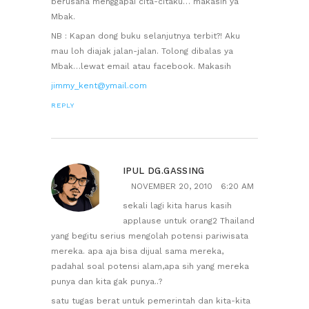
berusaha menggapai cita-citaku… makasih ya
Mbak.
NB : Kapan dong buku selanjutnya terbit?! Aku
mau loh diajak jalan-jalan. Tolong dibalas ya
Mbak…lewat email atau facebook. Makasih
jimmy_kent@ymail.com
REPLY
IPUL DG.GASSING
NOVEMBER 20, 2010
6:20 AM
sekali lagi kita harus kasih
applause untuk orang2 Thailand
yang begitu serius mengolah potensi pariwisata
mereka. apa aja bisa dijual sama mereka,
padahal soal potensi alam,apa sih yang mereka
punya dan kita gak punya..?
satu tugas berat untuk pemerintah dan kita-kita