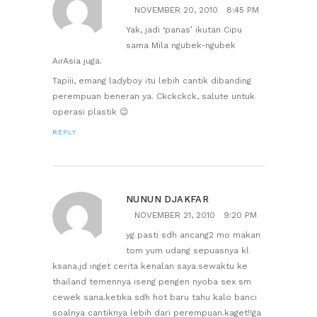
NOVEMBER 20, 2010
8:45 PM
Yak, jadi ‘panas’ ikutan Cipu
sama Mila ngubek-ngubek
AirAsia juga.
Tapiii, emang ladyboy itu lebih cantik dibanding
perempuan beneran ya. Ckckckck, salute untuk
operasi plastik 😉
REPLY
NUNUN DJAKFAR
NOVEMBER 21, 2010
9:20 PM
yg pasti sdh ancang2 mo makan
tom yum udang sepuasnya kl
ksana.jd inget cerita kenalan saya.sewaktu ke
thailand temennya iseng pengen nyoba sex sm
cewek sana.ketika sdh hot baru tahu kalo banci
soalnya cantiknya lebih dari perempuan.kaget!!ga