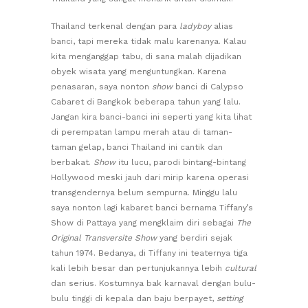
Thailand terkenal dengan para
ladyboy
alias
banci, tapi mereka tidak malu karenanya. Kalau
kita menganggap tabu, di sana malah dijadikan
obyek wisata yang menguntungkan. Karena
penasaran, saya nonton
show
banci di Calypso
Cabaret di Bangkok beberapa tahun yang lalu.
Jangan kira banci-banci ini seperti yang kita lihat
di perempatan lampu merah atau di taman-
taman gelap, banci Thailand ini cantik dan
berbakat.
Show
itu lucu, parodi bintang-bintang
Hollywood meski jauh dari mirip karena operasi
transgendernya belum sempurna. Minggu lalu
saya nonton lagi kabaret banci bernama Tiffany’s
Show di Pattaya yang mengklaim diri sebagai
The
Original Transversite Show
yang berdiri sejak
tahun 1974. Bedanya, di Tiffany ini teaternya tiga
kali lebih besar dan pertunjukannya lebih
cultural
dan serius. Kostumnya bak karnaval dengan bulu-
bulu tinggi di kepala dan baju berpayet,
setting