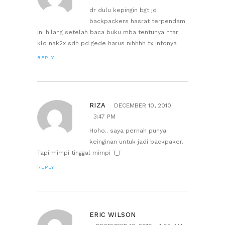
dr dulu kepingin bgt jd
backpackers hasrat terpendam
ini hilang setelah baca buku mba tentunya ntar
klo nak2x sdh pd gede harus nihhhh tx infonya
REPLY
RIZA
DECEMBER 10, 2010
3:47 PM
Hoho.. saya pernah punya
keinginan untuk jadi backpaker.
Tapi mimpi tinggal mimpi T_T
REPLY
ERIC WILSON