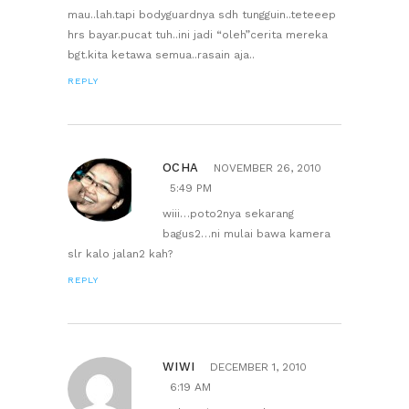
mau..lah.tapi bodyguardnya sdh tungguin..teteeep
hrs bayar.pucat tuh..ini jadi “oleh”cerita mereka
bgt.kita ketawa semua..rasain aja..
REPLY
OCHA
NOVEMBER 26, 2010
5:49 PM
wiii…poto2nya sekarang
bagus2…ni mulai bawa kamera
slr kalo jalan2 kah?
REPLY
WIWI
DECEMBER 1, 2010
6:19 AM