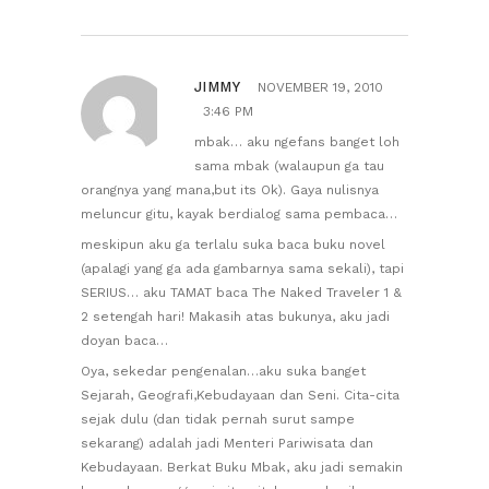
JIMMY
NOVEMBER 19, 2010
3:46 PM
mbak… aku ngefans banget loh
sama mbak (walaupun ga tau
orangnya yang mana,but its Ok). Gaya nulisnya
meluncur gitu, kayak berdialog sama pembaca…
meskipun aku ga terlalu suka baca buku novel
(apalagi yang ga ada gambarnya sama sekali), tapi
SERIUS… aku TAMAT baca The Naked Traveler 1 &
2 setengah hari! Makasih atas bukunya, aku jadi
doyan baca…
Oya, sekedar pengenalan…aku suka banget
Sejarah, Geografi,Kebudayaan dan Seni. Cita-cita
sejak dulu (dan tidak pernah surut sampe
sekarang) adalah jadi Menteri Pariwisata dan
Kebudayaan. Berkat Buku Mbak, aku jadi semakin