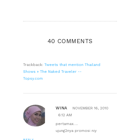
40 COMMENTS
Trackback:
Tweets that mention Thailand
Shows » The Naked Traveler --
Topsy.com
WINA
NOVEMBER 16, 2010
6:12 AM
pertamax….
ujung2nya promosi niy
REPLY