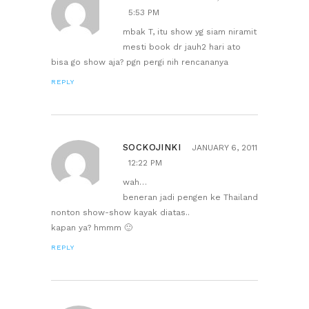
5:53 PM
mbak T, itu show yg siam niramit
mesti book dr jauh2 hari ato
bisa go show aja? pgn pergi nih rencananya
REPLY
SOCKOJINKI
JANUARY 6, 2011
12:22 PM
wah…
beneran jadi pengen ke Thailand
nonton show-show kayak diatas..
kapan ya? hmmm 🙂
REPLY