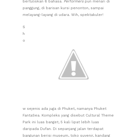
bertuliskan 6 bahasa.
Performers
pun menari di
panggung, di barisan kursi penonton, sampai
melayang-layang di udara. Wih, spektakuler!
S
h
o
w sejenis ada juga di Phuket, namanya Phuket
FantaSea. Kompleks yang disebut Cultural Theme
Park ini luas banget, 5 kali lipat lebih luas
daripada Dufan. Di sepanjang jalan terdapat
bangunan berisi museum, toko suvenir, kandang